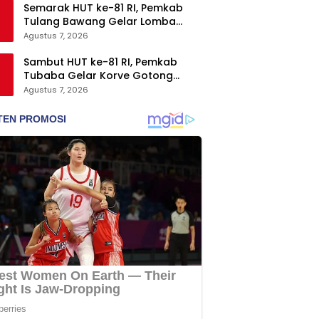
Semarak HUT ke-81 RI, Pemkab
Tulang Bawang Gelar Lomba
Senam Udang Manis
Agustus 7, 2026
Sambut HUT ke-81 RI, Pemkab
Tubaba Gelar Korve Gotong
Royong dan Bersih-Bersih
Agustus 7, 2026
Serentak