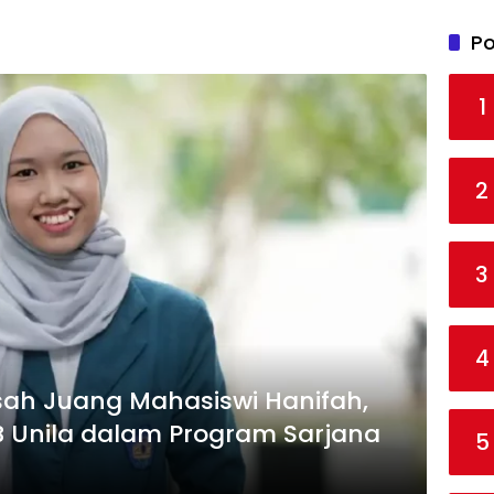
Po
1
2
3
4
Kisah Juang Mahasiswi Hanifah,
 Unila dalam Program Sarjana
5