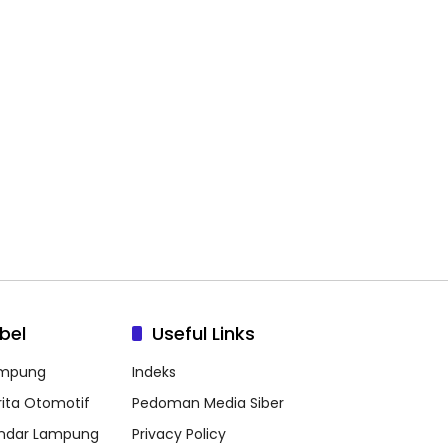
bel
Useful Links
mpung
Indeks
rita Otomotif
Pedoman Media Siber
ndar Lampung
Privacy Policy