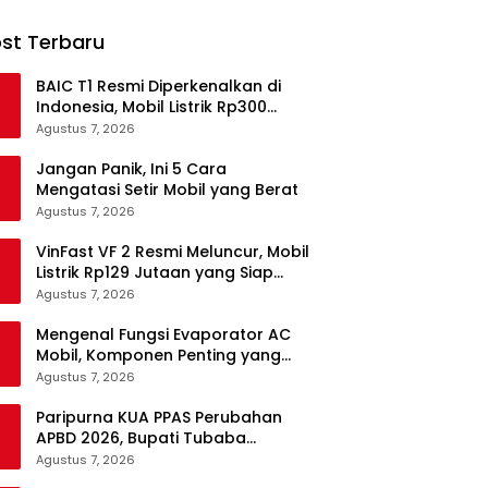
st Terbaru
BAIC T1 Resmi Diperkenalkan di
Indonesia, Mobil Listrik Rp300
Jutaan Siap Ramaikan Pasar EV
Agustus 7, 2026
Jangan Panik, Ini 5 Cara
Mengatasi Setir Mobil yang Berat
Agustus 7, 2026
VinFast VF 2 Resmi Meluncur, Mobil
Listrik Rp129 Jutaan yang Siap
Jadi Alternatif Pengganti Motor
Agustus 7, 2026
Mengenal Fungsi Evaporator AC
Mobil, Komponen Penting yang
Sering Terlupakan
Agustus 7, 2026
Paripurna KUA PPAS Perubahan
APBD 2026, Bupati Tubaba
Targetkan Pendapatan Daerah
Agustus 7, 2026
Rp820,3 Miliar