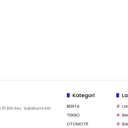
Kategori
La
BERITA
La
.10 BW Kec. Sukabumi Kel.
TEKNO
Be
OTOMOTIF
Ba