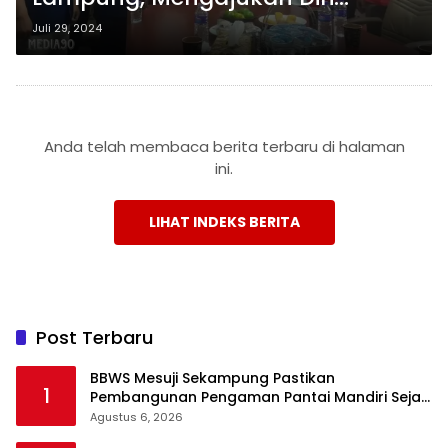
Sebagai Calon Gubernur
Juli 29, 2024
Lampung Melalui PSI
Anda telah membaca berita terbaru di halaman
ini.
LIHAT INDEKS BERITA
Post Terbaru
BBWS Mesuji Sekampung Pastikan
1
Pembangunan Pengaman Pantai Mandiri Sejati
Krui Penuhi Spesifikasi Teknis
Agustus 6, 2026