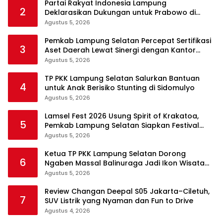
Partai Rakyat Indonesia Lampung
2
Deklarasikan Dukungan untuk Prabowo di
Pilpres 2029
Agustus 5, 2026
Pemkab Lampung Selatan Percepat Sertifikasi
3
Aset Daerah Lewat Sinergi dengan Kantor
Pertanahan
Agustus 5, 2026
TP PKK Lampung Selatan Salurkan Bantuan
4
untuk Anak Berisiko Stunting di Sidomulyo
Agustus 5, 2026
Lamsel Fest 2026 Usung Spirit of Krakatoa,
5
Pemkab Lampung Selatan Siapkan Festival
Lebih Spektakuler
Agustus 5, 2026
Ketua TP PKK Lampung Selatan Dorong
6
Ngaben Massal Balinuraga Jadi Ikon Wisata
Budaya
Agustus 5, 2026
Review Changan Deepal S05 Jakarta–Ciletuh,
7
SUV Listrik yang Nyaman dan Fun to Drive
Agustus 4, 2026