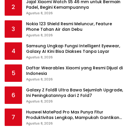
Jajal Xiaomi Watch S5 46 mm untuk Bermain
2
Padel, Begini Kemampuannya
Agustus 8, 2026
Nokia 123 Shield Resmi Meluncur, Feature
3
Phone Tahan Air dan Debu
Agustus 8, 2026
Samsung Ungkap Fungsi Intelligent Eyewear,
4
Galaxy AI Kini Bisa Diakses Tanpa Layar
Agustus 8, 2026
Daftar Wearables Xiaomi yang Resmi Dijual di
5
Indonesia
Agustus 8, 2026
Galaxy Z Fold8 Ultra Bawa Sejumlah Upgrade,
6
Ini Peningkatannya dari Z Fold7
Agustus 8, 2026
Huawei MatePad Pro Max Punya Fitur
7
Produktivitas Lengkap, Mampukah Gantikan
Laptop?
Agustus 8, 2026