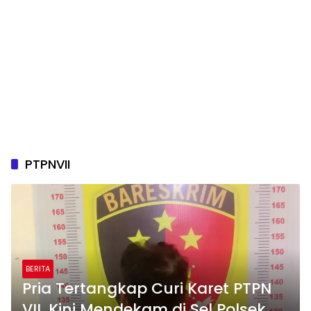
PTPNVII
BERITA
Pria Tertangkap Curi Karet PTPN
VII, Kini Mendekam di Sel Polsek