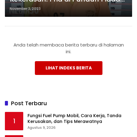
Pesawaran Bacok Tetangganya
November 3, 2023
Lima Kali Setelah Ayamnya Diusir
Anda telah membaca berita terbaru di halaman
ini.
LIHAT INDEKS BERITA
Post Terbaru
Fungsi Fuel Pump Mobil, Cara Kerja, Tanda
1
Kerusakan, dan Tips Merawatnya
Agustus 9, 2026