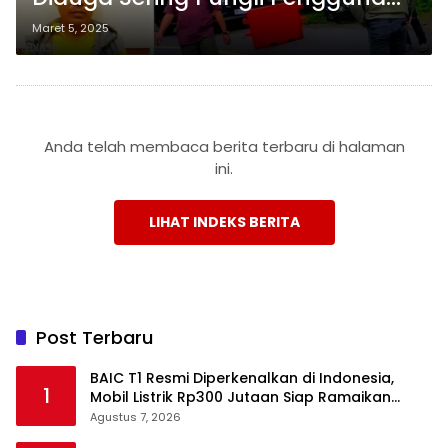
Jalan di Jalur Liwa-Krui
Maret 5, 2025
Anda telah membaca berita terbaru di halaman
ini.
LIHAT INDEKS BERITA
Post Terbaru
BAIC T1 Resmi Diperkenalkan di Indonesia,
1
Mobil Listrik Rp300 Jutaan Siap Ramaikan
Pasar EV
Agustus 7, 2026