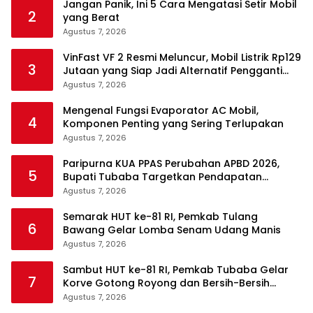
Jangan Panik, Ini 5 Cara Mengatasi Setir Mobil
2
yang Berat
Agustus 7, 2026
VinFast VF 2 Resmi Meluncur, Mobil Listrik Rp129
3
Jutaan yang Siap Jadi Alternatif Pengganti
Motor
Agustus 7, 2026
Mengenal Fungsi Evaporator AC Mobil,
4
Komponen Penting yang Sering Terlupakan
Agustus 7, 2026
Paripurna KUA PPAS Perubahan APBD 2026,
5
Bupati Tubaba Targetkan Pendapatan
Daerah Rp820,3 Miliar
Agustus 7, 2026
Semarak HUT ke-81 RI, Pemkab Tulang
6
Bawang Gelar Lomba Senam Udang Manis
Agustus 7, 2026
Sambut HUT ke-81 RI, Pemkab Tubaba Gelar
7
Korve Gotong Royong dan Bersih-Bersih
Serentak
Agustus 7, 2026