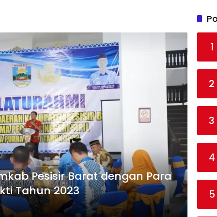
Po
1
2
3
4
kab Pesisir Barat dengan Para
kti Tahun 2023
5