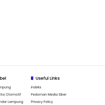
bel
Useful Links
mpung
Indeks
rita Otomotif
Pedoman Media Siber
ndar Lampung
Privacy Policy