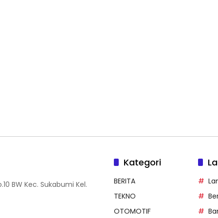
Kategori
La
BERITA
La
.10 BW Kec. Sukabumi Kel.
TEKNO
Be
OTOMOTIF
Ba