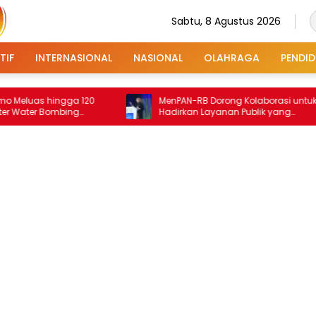
Sabtu, 8 Agustus 2026
TIF
INTERNASIONAL
NASIONAL
OLAHRAGA
PENDID
hingga 120
MenPAN-RB Dorong Kolaborasi untuk
 Bombing
Hadirkan Layanan Publik yang
Terintegrasi dan Inklusif