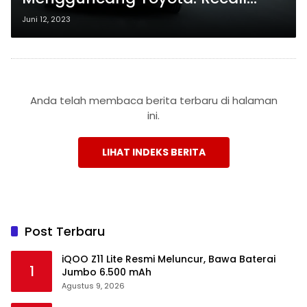
Terhadap Veloz, Avanza, dan
Juni 12, 2023
Raize
Anda telah membaca berita terbaru di halaman
ini.
LIHAT INDEKS BERITA
Post Terbaru
iQOO Z11 Lite Resmi Meluncur, Bawa Baterai
1
Jumbo 6.500 mAh
Agustus 9, 2026