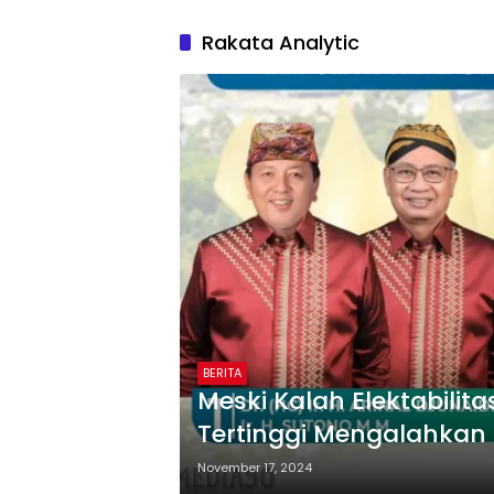
Rakata Analytic
BERITA
Meski Kalah Elektabilita
Tertinggi Mengalahkan 
Menurut Survei Rakata
November 17, 2024