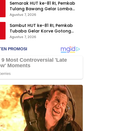
Semarak HUT ke-81 RI, Pemkab
Tulang Bawang Gelar Lomba
Senam Udang Manis
Agustus 7, 2026
Sambut HUT ke-81 RI, Pemkab
Tubaba Gelar Korve Gotong
Royong dan Bersih-Bersih
Agustus 7, 2026
Serentak