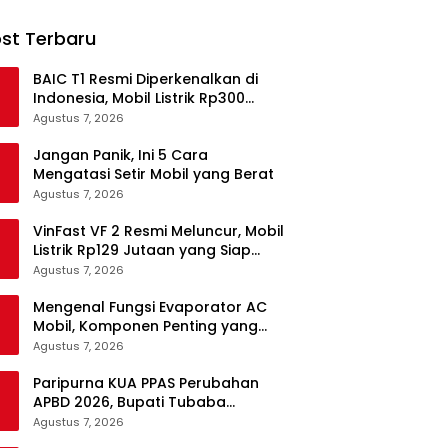
st Terbaru
BAIC T1 Resmi Diperkenalkan di
Indonesia, Mobil Listrik Rp300
Jutaan Siap Ramaikan Pasar EV
Agustus 7, 2026
Jangan Panik, Ini 5 Cara
Mengatasi Setir Mobil yang Berat
Agustus 7, 2026
VinFast VF 2 Resmi Meluncur, Mobil
Listrik Rp129 Jutaan yang Siap
Jadi Alternatif Pengganti Motor
Agustus 7, 2026
Mengenal Fungsi Evaporator AC
Mobil, Komponen Penting yang
Sering Terlupakan
Agustus 7, 2026
Paripurna KUA PPAS Perubahan
APBD 2026, Bupati Tubaba
Targetkan Pendapatan Daerah
Agustus 7, 2026
Rp820,3 Miliar