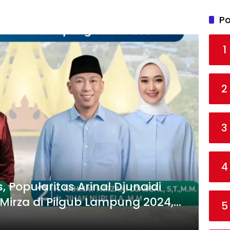
Po
1
2
3
4
s, Popularitas Arinal Djunaidi
Mirza di Pilgub Lampung 2024,
5