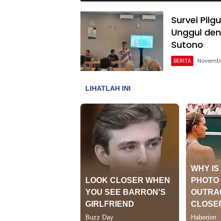
Survei Pil
Unggul den
Sutono
BERITA
Novembe