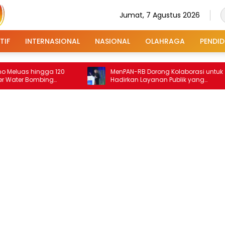
Jumat, 7 Agustus 2026
TIF
INTERNASIONAL
NASIONAL
OLAHRAGA
PENDID
hingga 120
MenPAN-RB Dorong Kolaborasi untuk
Bombing
Hadirkan Layanan Publik yang
Terintegrasi dan Inklusif