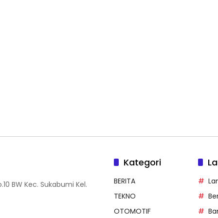
Kategori
La
BERITA
La
.10 BW Kec. Sukabumi Kel.
TEKNO
Be
OTOMOTIF
Ba