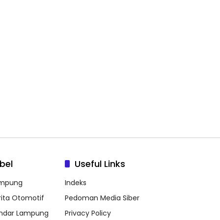
bel
Useful Links
mpung
Indeks
rita Otomotif
Pedoman Media Siber
ndar Lampung
Privacy Policy