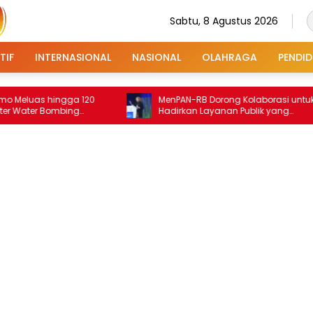
Sabtu, 8 Agustus 2026
TIF
INTERNASIONAL
NASIONAL
OLAHRAGA
PENDID
 hingga 120
MenPAN-RB Dorong Kolaborasi untuk
r Bombing
Hadirkan Layanan Publik yang
Terintegrasi dan Inklusif