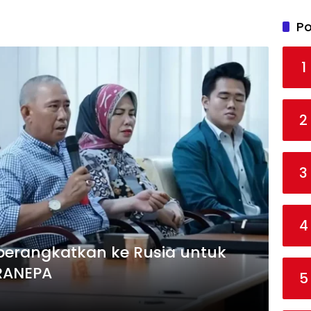
Po
1
2
3
4
berangkatkan ke Rusia untuk
RANEPA
5