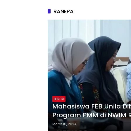
RANEPA
BERITA
Mahasiswa FEB Unila Di
Program PMM di NWIM 
Maret 16, 2024