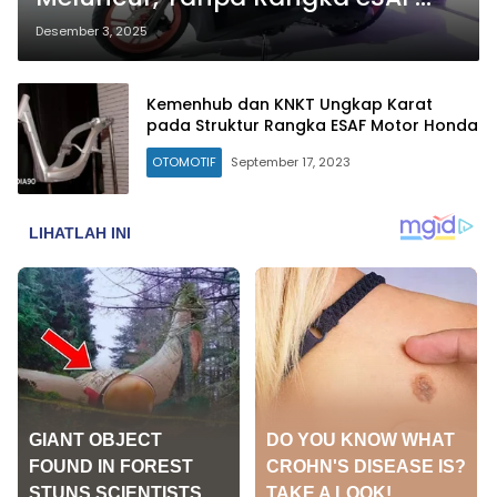
dan Lebih Ringan
Desember 3, 2025
Kemenhub dan KNKT Ungkap Karat
pada Struktur Rangka ESAF Motor Honda
OTOMOTIF
September 17, 2023