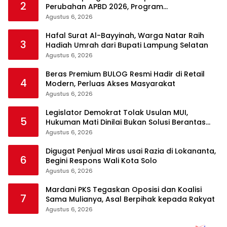
2
Perubahan APBD 2026, Program
Pembangunan Jadi Prioritas
Agustus 6, 2026
Hafal Surat Al-Bayyinah, Warga Natar Raih
3
Hadiah Umrah dari Bupati Lampung Selatan
Agustus 6, 2026
Beras Premium BULOG Resmi Hadir di Retail
4
Modern, Perluas Akses Masyarakat
Agustus 6, 2026
Legislator Demokrat Tolak Usulan MUI,
5
Hukuman Mati Dinilai Bukan Solusi Berantas
Korupsi
Agustus 6, 2026
Digugat Penjual Miras usai Razia di Lokananta,
6
Begini Respons Wali Kota Solo
Agustus 6, 2026
Mardani PKS Tegaskan Oposisi dan Koalisi
7
Sama Mulianya, Asal Berpihak kepada Rakyat
Agustus 6, 2026