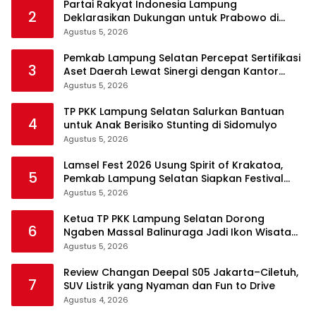
Partai Rakyat Indonesia Lampung
2
Deklarasikan Dukungan untuk Prabowo di
Pilpres 2029
Agustus 5, 2026
Pemkab Lampung Selatan Percepat Sertifikasi
3
Aset Daerah Lewat Sinergi dengan Kantor
Pertanahan
Agustus 5, 2026
TP PKK Lampung Selatan Salurkan Bantuan
4
untuk Anak Berisiko Stunting di Sidomulyo
Agustus 5, 2026
Lamsel Fest 2026 Usung Spirit of Krakatoa,
5
Pemkab Lampung Selatan Siapkan Festival
Lebih Spektakuler
Agustus 5, 2026
Ketua TP PKK Lampung Selatan Dorong
6
Ngaben Massal Balinuraga Jadi Ikon Wisata
Budaya
Agustus 5, 2026
Review Changan Deepal S05 Jakarta–Ciletuh,
7
SUV Listrik yang Nyaman dan Fun to Drive
Agustus 4, 2026