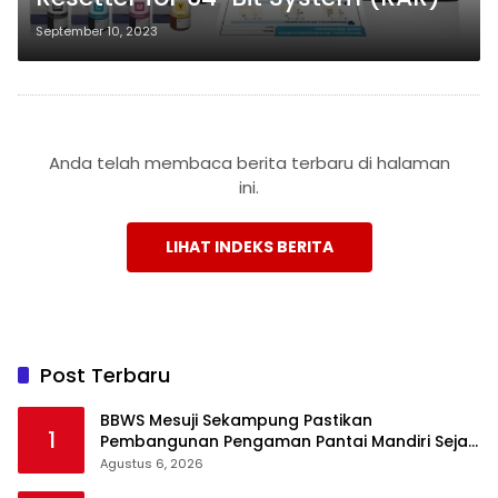
September 10, 2023
Anda telah membaca berita terbaru di halaman
ini.
LIHAT INDEKS BERITA
Post Terbaru
BBWS Mesuji Sekampung Pastikan
1
Pembangunan Pengaman Pantai Mandiri Sejati
Krui Penuhi Spesifikasi Teknis
Agustus 6, 2026