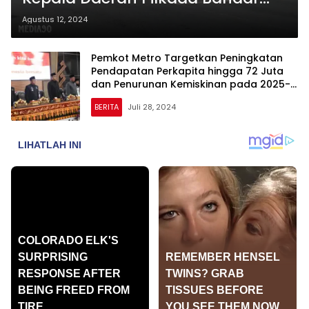
Lampung 2024 Harus Selaras
Agustus 12, 2024
dengan RPJPD
Pemkot Metro Targetkan Peningkatan
Pendapatan Perkapita hingga 72 Juta
dan Penurunan Kemiskinan pada 2025-
2045
BERITA
Juli 28, 2024