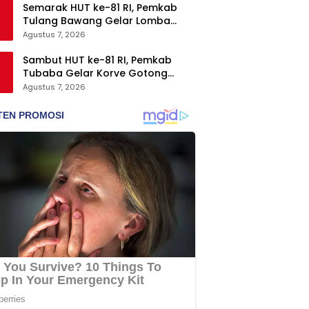
Semarak HUT ke-81 RI, Pemkab
Tulang Bawang Gelar Lomba
Senam Udang Manis
Agustus 7, 2026
Sambut HUT ke-81 RI, Pemkab
Tubaba Gelar Korve Gotong
Royong dan Bersih-Bersih
Agustus 7, 2026
Serentak