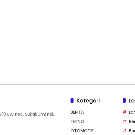
Kategori
La
BERITA
La
.10 BW Kec. Sukabumi Kel.
TEKNO
Be
OTOMOTIF
Ba