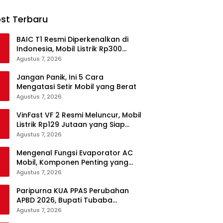
st Terbaru
BAIC T1 Resmi Diperkenalkan di
Indonesia, Mobil Listrik Rp300
Jutaan Siap Ramaikan Pasar EV
Agustus 7, 2026
Jangan Panik, Ini 5 Cara
Mengatasi Setir Mobil yang Berat
Agustus 7, 2026
VinFast VF 2 Resmi Meluncur, Mobil
Listrik Rp129 Jutaan yang Siap
Jadi Alternatif Pengganti Motor
Agustus 7, 2026
Mengenal Fungsi Evaporator AC
Mobil, Komponen Penting yang
Sering Terlupakan
Agustus 7, 2026
Paripurna KUA PPAS Perubahan
APBD 2026, Bupati Tubaba
Targetkan Pendapatan Daerah
Agustus 7, 2026
Rp820,3 Miliar