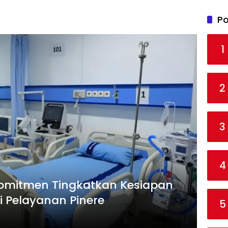
Po
1
2
3
4
mitmen Tingkatkan Kesiapan
i Pelayanan Pinere
5