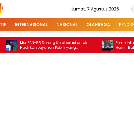
Jumat, 7 Agustus 2026
TIF
INTERNASIONAL
NASIONAL
OLAHRAGA
PENDID
MenPAN-RB Dorong Kolaborasi untuk
Pemerintah Prioritask
Hadirkan Layanan Publik yang
Hamil, Balita, dan Da
Terintegrasi dan Inklusif