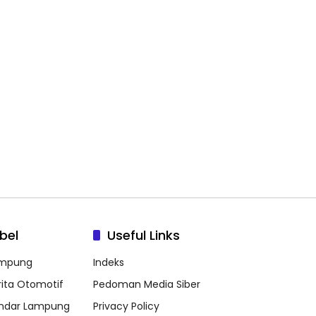
bel
Useful Links
mpung
Indeks
rita Otomotif
Pedoman Media Siber
ndar Lampung
Privacy Policy