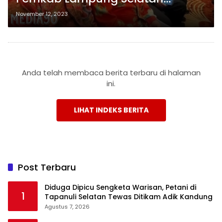
Menyelenggarakan Rakorpusda
November 12, 2023
di Bali
Anda telah membaca berita terbaru di halaman
ini.
LIHAT INDEKS BERITA
Post Terbaru
Diduga Dipicu Sengketa Warisan, Petani di
1
Tapanuli Selatan Tewas Ditikam Adik Kandung
Agustus 7, 2026