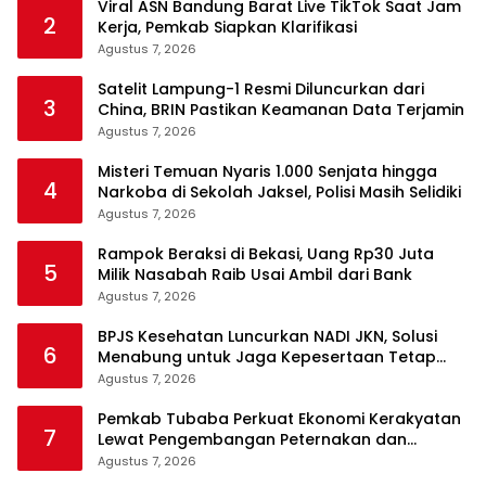
Viral ASN Bandung Barat Live TikTok Saat Jam
2
Kerja, Pemkab Siapkan Klarifikasi
Agustus 7, 2026
Satelit Lampung-1 Resmi Diluncurkan dari
3
China, BRIN Pastikan Keamanan Data Terjamin
Agustus 7, 2026
Misteri Temuan Nyaris 1.000 Senjata hingga
4
Narkoba di Sekolah Jaksel, Polisi Masih Selidiki
Agustus 7, 2026
Rampok Beraksi di Bekasi, Uang Rp30 Juta
5
Milik Nasabah Raib Usai Ambil dari Bank
Agustus 7, 2026
BPJS Kesehatan Luncurkan NADI JKN, Solusi
6
Menabung untuk Jaga Kepesertaan Tetap
Aktif
Agustus 7, 2026
Pemkab Tubaba Perkuat Ekonomi Kerakyatan
7
Lewat Pengembangan Peternakan dan
Penyaluran KUR
Agustus 7, 2026