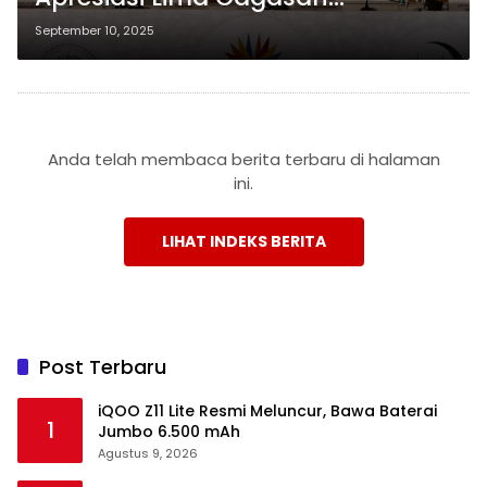
Diplomasi Keagamaan Indonesia
September 10, 2025
di Forum BRICS
Anda telah membaca berita terbaru di halaman
ini.
LIHAT INDEKS BERITA
Post Terbaru
iQOO Z11 Lite Resmi Meluncur, Bawa Baterai
1
Jumbo 6.500 mAh
Agustus 9, 2026