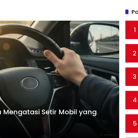
Po
1
2
3
4
a Mengatasi Setir Mobil yang
5