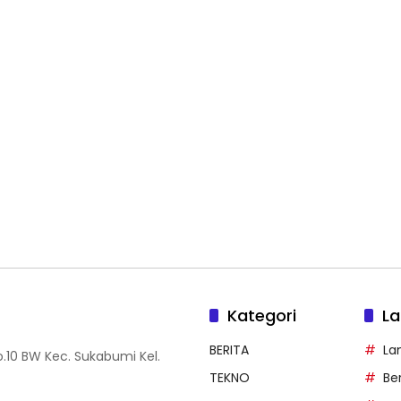
Kategori
La
BERITA
La
.10 BW Kec. Sukabumi Kel.
TEKNO
Be