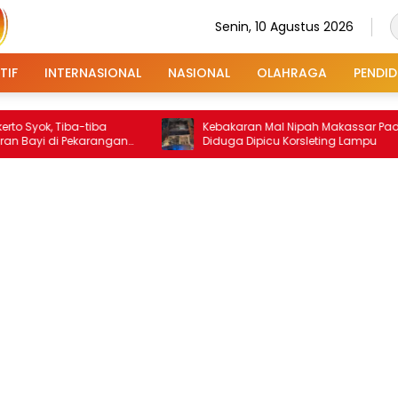
Senin, 10 Agustus 2026
TIF
INTERNASIONAL
NASIONAL
OLAHRAGA
PENDID
Tiba-tiba
Kebakaran Mal Nipah Makassar Padam,
 Pekarangan
Diduga Dipicu Korsleting Lampu