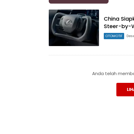
China Siap
Steer-by-W
OTOMOTIF
Des
Anda telah membac
LIH