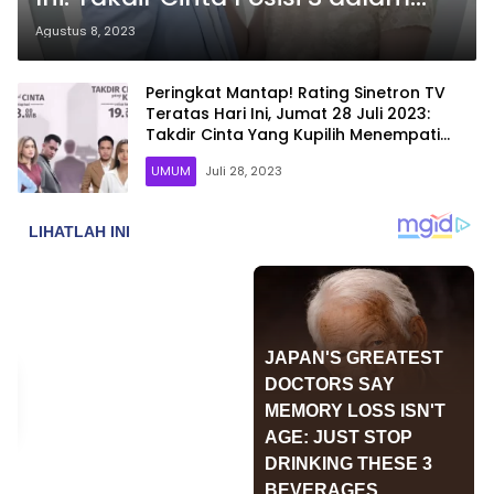
Rating Top 15, Selasa 8 Agustus
Agustus 8, 2023
2023
Peringkat Mantap! Rating Sinetron TV
Teratas Hari Ini, Jumat 28 Juli 2023:
Takdir Cinta Yang Kupilih Menempati
Posisi 3
UMUM
Juli 28, 2023