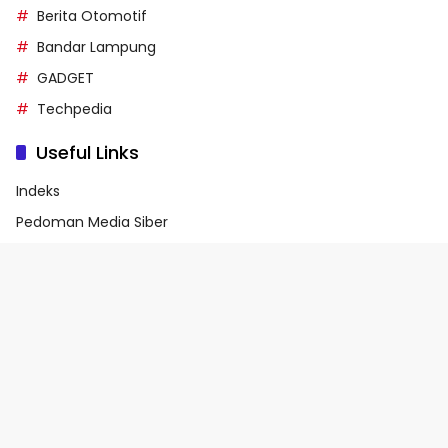
Berita Otomotif
Bandar Lampung
GADGET
Techpedia
Useful Links
Indeks
Pedoman Media Siber
Privacy Policy
Terms of Service
© 2026 - Media90.id | Powered by danar.id