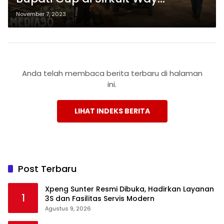
Khagom Kalianda Tanggal 23
November 7, 2023
November 2023: Persiapan Penuh
Gairah!
Anda telah membaca berita terbaru di halaman
ini.
LIHAT INDEKS BERITA
Post Terbaru
Xpeng Sunter Resmi Dibuka, Hadirkan Layanan
1
3S dan Fasilitas Servis Modern
Agustus 9, 2026