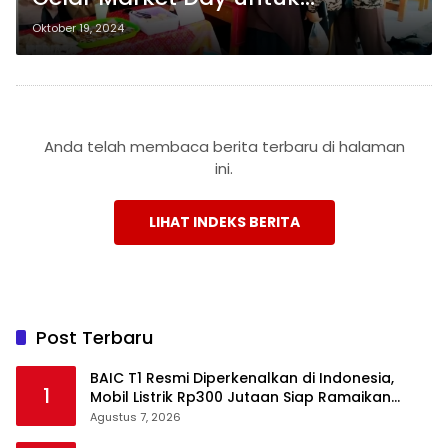
Mendorong Semangat
Oktober 19, 2024
Kewirausahaan
Anda telah membaca berita terbaru di halaman
ini.
LIHAT INDEKS BERITA
Post Terbaru
BAIC T1 Resmi Diperkenalkan di Indonesia,
1
Mobil Listrik Rp300 Jutaan Siap Ramaikan
Pasar EV
Agustus 7, 2026