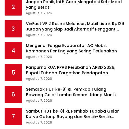
Jangan Panik, Ini 5 Cara Mengatasi Setir Mobil
2
yang Berat
Agustus 7, 2026
VinFast VF 2 Resmi Meluncur, Mobil Listrik Rp129
3
Jutaan yang Siap Jadi Alternatif Pengganti
Motor
Agustus 7, 2026
Mengenal Fungsi Evaporator AC Mobil,
4
Komponen Penting yang Sering Terlupakan
Agustus 7, 2026
Paripurna KUA PPAS Perubahan APBD 2026,
5
Bupati Tubaba Targetkan Pendapatan
Daerah Rp820,3 Miliar
Agustus 7, 2026
Semarak HUT ke-81 RI, Pemkab Tulang
6
Bawang Gelar Lomba Senam Udang Manis
Agustus 7, 2026
Sambut HUT ke-81 RI, Pemkab Tubaba Gelar
7
Korve Gotong Royong dan Bersih-Bersih
Serentak
Agustus 7, 2026