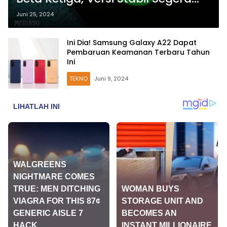
Menyusul
Juni 25, 2024
Ini Dia! Samsung Galaxy A22 Dapat
Pembaruan Keamanan Terbaru Tahun
Ini
TEKNO
Juni 9, 2024