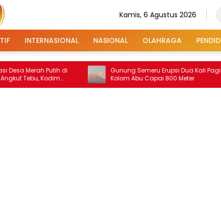
Kamis, 6 Agustus 2026
TIF
INTERNASIONAL
NASIONAL
OLAHRAGA
PENDID
rah Putih di
Gunung Semeru Erupsi Dua Kali Pagi Ini,
bu, Kodim
Kolom Abu Capai 800 Meter