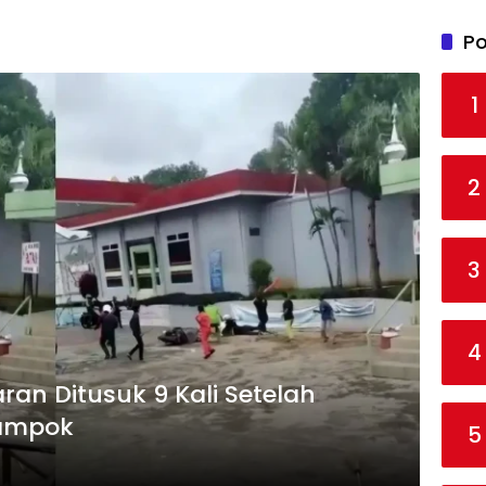
Po
1
2
3
4
an Ditusuk 9 Kali Setelah
rampok
5