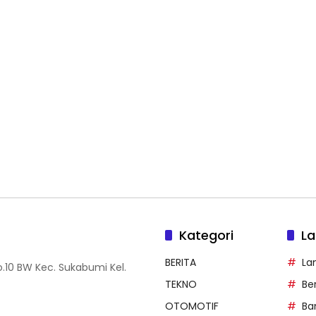
Kategori
La
BERITA
La
.10 BW Kec. Sukabumi Kel.
TEKNO
Be
OTOMOTIF
Ba