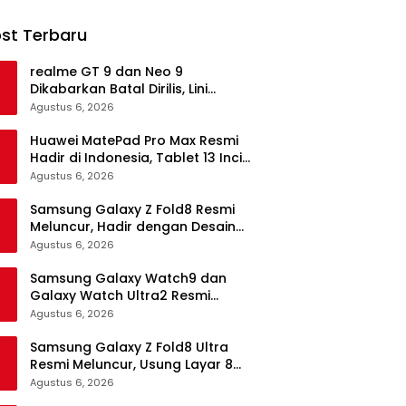
st Terbaru
realme GT 9 dan Neo 9
Dikabarkan Batal Dirilis, Lini
Flagship realme Terancam
Agustus 6, 2026
Berakhir?
Huawei MatePad Pro Max Resmi
Hadir di Indonesia, Tablet 13 Inci
Tertipis dan Teringan
Agustus 6, 2026
Samsung Galaxy Z Fold8 Resmi
Meluncur, Hadir dengan Desain
Lebih Pendek dan Lebar
Agustus 6, 2026
Samsung Galaxy Watch9 dan
Galaxy Watch Ultra2 Resmi
Meluncur, Bawa AI, Snapdragon
Agustus 6, 2026
Wear Elite, dan Fitur Kesehatan
Baru
Samsung Galaxy Z Fold8 Ultra
Resmi Meluncur, Usung Layar 8
Inci, Kamera 200MP dan
Agustus 6, 2026
Snapdragon 8 Elite Gen 5