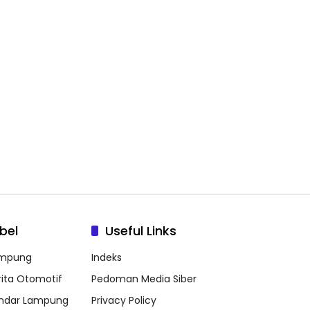
bel
Useful Links
mpung
Indeks
rita Otomotif
Pedoman Media Siber
ndar Lampung
Privacy Policy