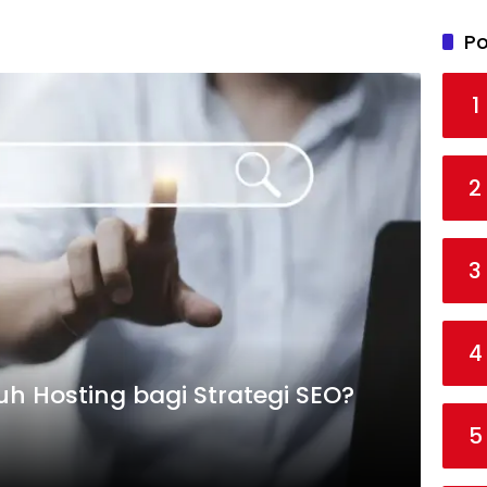
Po
1
2
3
4
h Hosting bagi Strategi SEO?
5