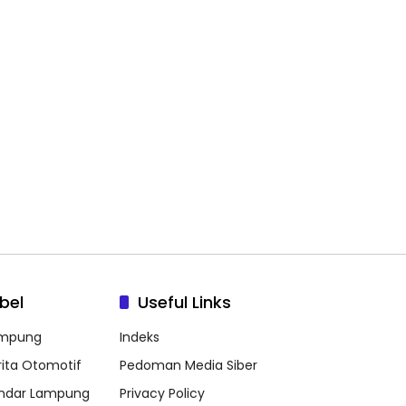
bel
Useful Links
mpung
Indeks
rita Otomotif
Pedoman Media Siber
ndar Lampung
Privacy Policy