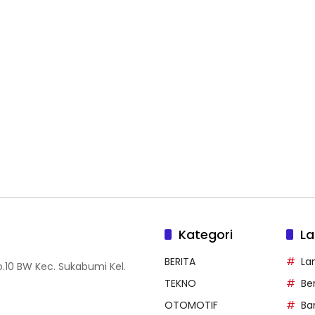
Kategori
La
BERITA
La
.10 BW Kec. Sukabumi Kel.
TEKNO
Be
OTOMOTIF
Ba