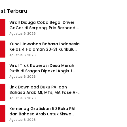
st Terbaru
Viral! Diduga Coba Begal Driver
GoCar di Serpong, Pria Berhoodie
Hitam Diamankan Warga dan
Agustus 6, 2026
Polisi
Kunci Jawaban Bahasa Indonesia
Kelas 4 Halaman 30-31 Kurikulum
Merdeka, Menyimak Teks Kepala
Agustus 6, 2026
Suku Len
Viral Truk Koperasi Desa Merah
Putih di Sragen Dipakai Angkut
Tebu, Kodim Langsung Turun
Agustus 6, 2026
Tangan
Link Download Buku PAI dan
Bahasa Arab MI, MTs, MA Fase A-F
Gratis, Lengkap Semua Mata
Agustus 6, 2026
Pelajaran
Kemenag Gratiskan 90 Buku PAI
dan Bahasa Arab untuk Siswa
Madrasah di Semua Jenjang
Agustus 6, 2026