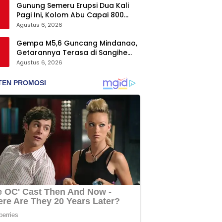
Gunung Semeru Erupsi Dua Kali
Pagi Ini, Kolom Abu Capai 800
Meter
Agustus 6, 2026
Gempa M5,6 Guncang Mindanao,
Getarannya Terasa di Sangihe
dan Talaud
Agustus 6, 2026