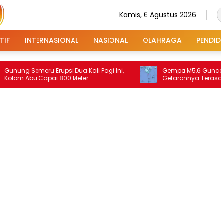
Kamis, 6 Agustus 2026
TIF
INTERNASIONAL
NASIONAL
OLAHRAGA
PENDID
meru Erupsi Dua Kali Pagi Ini,
Gempa M5,6 Guncang Minda
u Capai 800 Meter
Getarannya Terasa di Sangi
Talaud