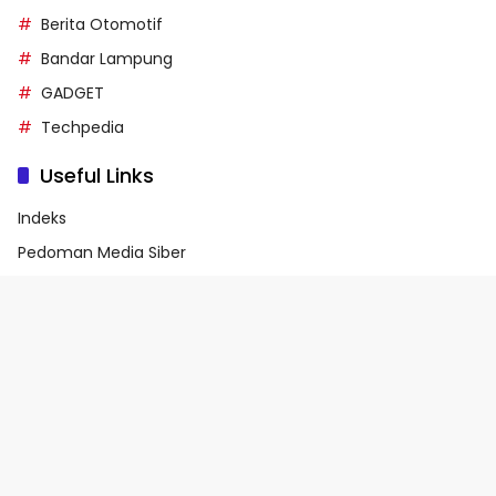
Berita Otomotif
Bandar Lampung
GADGET
Techpedia
Useful Links
Indeks
Pedoman Media Siber
Privacy Policy
Terms of Service
© 2026 - Media90.id | Powered by danar.id