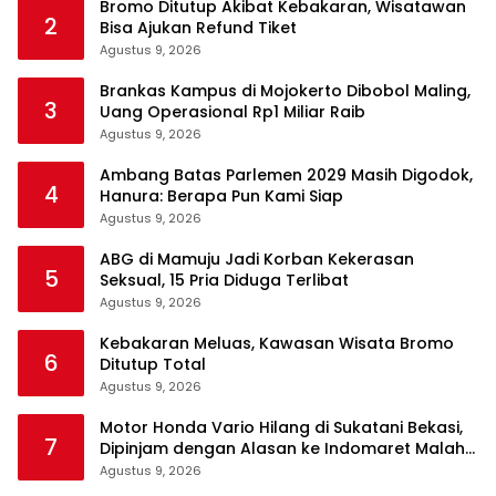
Bromo Ditutup Akibat Kebakaran, Wisatawan
2
Bisa Ajukan Refund Tiket
Agustus 9, 2026
Brankas Kampus di Mojokerto Dibobol Maling,
3
Uang Operasional Rp1 Miliar Raib
Agustus 9, 2026
Ambang Batas Parlemen 2029 Masih Digodok,
4
Hanura: Berapa Pun Kami Siap
Agustus 9, 2026
ABG di Mamuju Jadi Korban Kekerasan
5
Seksual, 15 Pria Diduga Terlibat
Agustus 9, 2026
Kebakaran Meluas, Kawasan Wisata Bromo
6
Ditutup Total
Agustus 9, 2026
Motor Honda Vario Hilang di Sukatani Bekasi,
7
Dipinjam dengan Alasan ke Indomaret Malah
Tak Kembali
Agustus 9, 2026