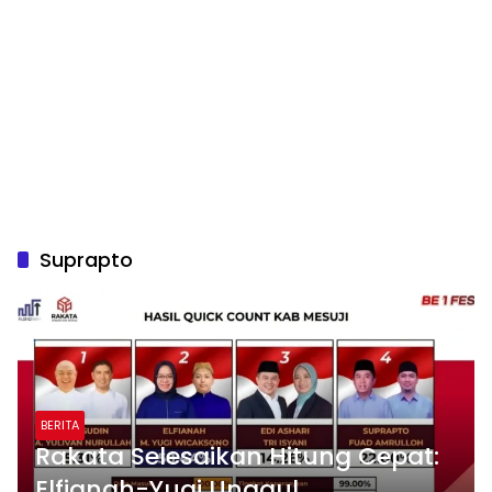
Suprapto
BERITA
Rakata Selesaikan Hitung Cepat:
Elfianah-Yugi Unggul,