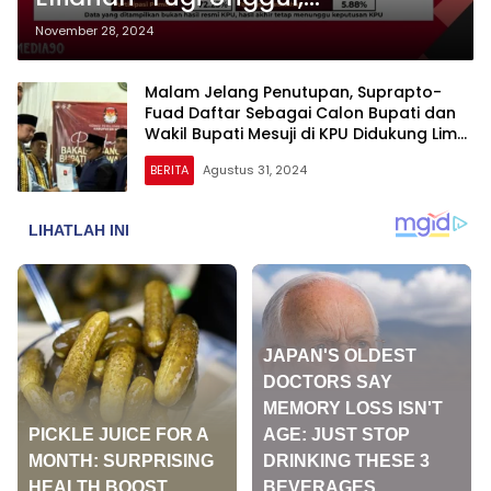
Syamsudin-Yulivan Tertinggal
November 28, 2024
Jauh
Malam Jelang Penutupan, Suprapto-
Fuad Daftar Sebagai Calon Bupati dan
Wakil Bupati Mesuji di KPU Didukung Lima
Partai
BERITA
Agustus 31, 2024