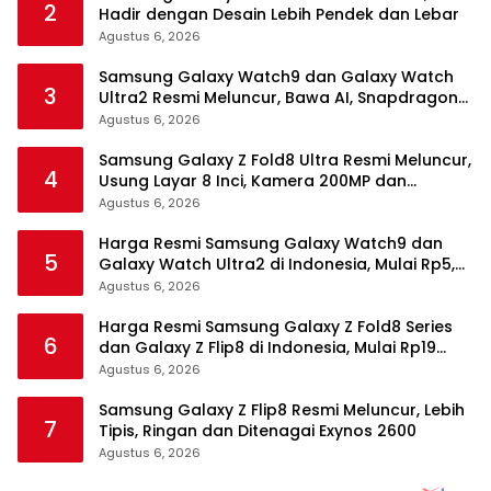
2
Hadir dengan Desain Lebih Pendek dan Lebar
Agustus 6, 2026
Samsung Galaxy Watch9 dan Galaxy Watch
3
Ultra2 Resmi Meluncur, Bawa AI, Snapdragon
Wear Elite, dan Fitur Kesehatan Baru
Agustus 6, 2026
Samsung Galaxy Z Fold8 Ultra Resmi Meluncur,
4
Usung Layar 8 Inci, Kamera 200MP dan
Snapdragon 8 Elite Gen 5
Agustus 6, 2026
Harga Resmi Samsung Galaxy Watch9 dan
5
Galaxy Watch Ultra2 di Indonesia, Mulai Rp5,9
Jutaan
Agustus 6, 2026
Harga Resmi Samsung Galaxy Z Fold8 Series
6
dan Galaxy Z Flip8 di Indonesia, Mulai Rp19
Jutaan
Agustus 6, 2026
Samsung Galaxy Z Flip8 Resmi Meluncur, Lebih
7
Tipis, Ringan dan Ditenagai Exynos 2600
Agustus 6, 2026