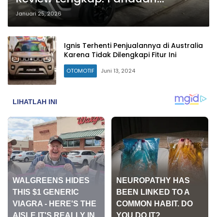
Membeli Urban SUV Mungil
Januari 25, 2026
Ignis Terhenti Penjualannya di Australia
Karena Tidak Dilengkapi Fitur Ini
OTOMOTIF
Juni 13, 2024