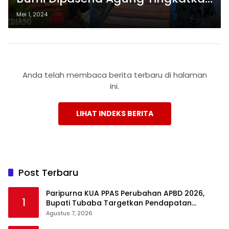
Mobilitas dengan Renovasi 12
Mei 1, 2024
Jembatan Kayu di Areal Tambak
Anda telah membaca berita terbaru di halaman
ini.
LIHAT INDEKS BERITA
Post Terbaru
Paripurna KUA PPAS Perubahan APBD 2026,
1
Bupati Tubaba Targetkan Pendapatan
Daerah Rp820,3 Miliar
Agustus 7, 2026