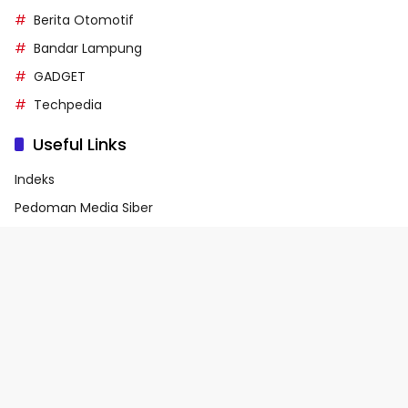
Berita Otomotif
Bandar Lampung
GADGET
Techpedia
Useful Links
Indeks
Pedoman Media Siber
Privacy Policy
Terms of Service
© 2026 - Media90.id | Powered by danar.id