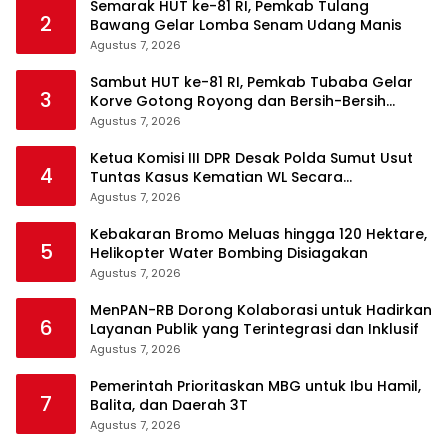
Semarak HUT ke-81 RI, Pemkab Tulang
2
Bawang Gelar Lomba Senam Udang Manis
Agustus 7, 2026
Sambut HUT ke-81 RI, Pemkab Tubaba Gelar
3
Korve Gotong Royong dan Bersih-Bersih
Serentak
Agustus 7, 2026
Ketua Komisi III DPR Desak Polda Sumut Usut
4
Tuntas Kasus Kematian WL Secara
Transparan
Agustus 7, 2026
Kebakaran Bromo Meluas hingga 120 Hektare,
5
Helikopter Water Bombing Disiagakan
Agustus 7, 2026
MenPAN-RB Dorong Kolaborasi untuk Hadirkan
6
Layanan Publik yang Terintegrasi dan Inklusif
Agustus 7, 2026
Pemerintah Prioritaskan MBG untuk Ibu Hamil,
7
Balita, dan Daerah 3T
Agustus 7, 2026