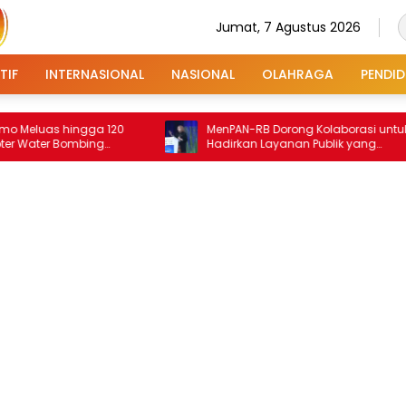
Jumat, 7 Agustus 2026
TIF
INTERNASIONAL
NASIONAL
OLAHRAGA
PENDID
 hingga 120
MenPAN-RB Dorong Kolaborasi untuk
r Bombing
Hadirkan Layanan Publik yang
Terintegrasi dan Inklusif