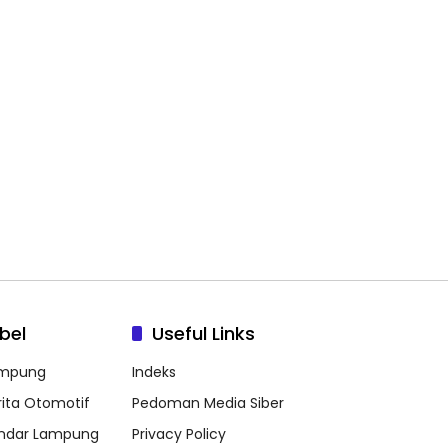
bel
Useful Links
mpung
Indeks
rita Otomotif
Pedoman Media Siber
ndar Lampung
Privacy Policy