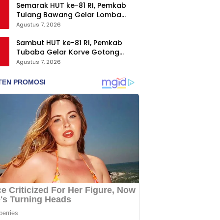
Semarak HUT ke-81 RI, Pemkab
Tulang Bawang Gelar Lomba
Senam Udang Manis
Agustus 7, 2026
Sambut HUT ke-81 RI, Pemkab
Tubaba Gelar Korve Gotong
Royong dan Bersih-Bersih
Agustus 7, 2026
Serentak