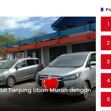
Po
1
2
3
4
bil Tanjung Uban Murah dengan
5