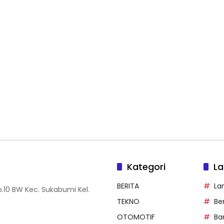
Kategori
La
BERITA
La
.10 BW Kec. Sukabumi Kel.
TEKNO
Be
OTOMOTIF
Ba