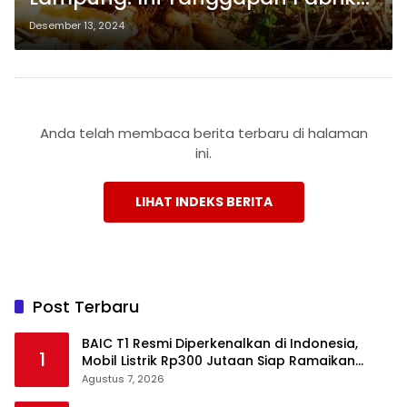
Tepung Tapioka
Desember 13, 2024
Anda telah membaca berita terbaru di halaman
ini.
LIHAT INDEKS BERITA
Post Terbaru
BAIC T1 Resmi Diperkenalkan di Indonesia,
1
Mobil Listrik Rp300 Jutaan Siap Ramaikan
Pasar EV
Agustus 7, 2026