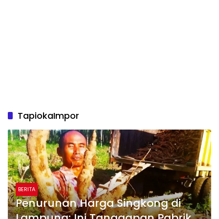
TapiokaImpor
BERITA
Penurunan Harga Singkong di
Lampung: Ini Tanggapan Pabrik