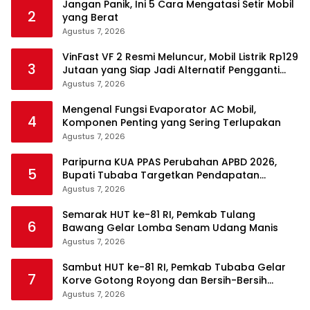
Jangan Panik, Ini 5 Cara Mengatasi Setir Mobil
2
yang Berat
Agustus 7, 2026
VinFast VF 2 Resmi Meluncur, Mobil Listrik Rp129
3
Jutaan yang Siap Jadi Alternatif Pengganti
Motor
Agustus 7, 2026
Mengenal Fungsi Evaporator AC Mobil,
4
Komponen Penting yang Sering Terlupakan
Agustus 7, 2026
Paripurna KUA PPAS Perubahan APBD 2026,
5
Bupati Tubaba Targetkan Pendapatan
Daerah Rp820,3 Miliar
Agustus 7, 2026
Semarak HUT ke-81 RI, Pemkab Tulang
6
Bawang Gelar Lomba Senam Udang Manis
Agustus 7, 2026
Sambut HUT ke-81 RI, Pemkab Tubaba Gelar
7
Korve Gotong Royong dan Bersih-Bersih
Serentak
Agustus 7, 2026