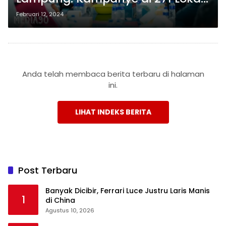
Selama 2,5 Bulan, Target Suara
Februari 12, 2024
70%
Anda telah membaca berita terbaru di halaman
ini.
LIHAT INDEKS BERITA
Post Terbaru
Banyak Dicibir, Ferrari Luce Justru Laris Manis
1
di China
Agustus 10, 2026