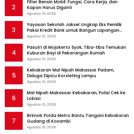
Filter Bensin Mobil: Fungsi, Cara Kerja, dan
2
Kapan Harus Diganti
Agustus 10, 2026
Yayasan Sekolah Jaksel Ungkap Eks Pemilik
3
Pakai Kredit Bank untuk Bangun Lapangan
Padel
Agustus 10, 2026
Pasutri di Mojokerto Syok, Tiba-tiba Temukan
4
Kuburan Bayi di Pekarangan Rumah
Agustus 10, 2026
Kebakaran Mal Nipah Makassar Padam,
5
Diduga Dipicu Korsleting Lampu
Agustus 10, 2026
Mal Nipah Makassar Kebakaran, Polisi Cek ke
6
Lokasi
Agustus 10, 2026
Brimob Polda Metro Bantu Tangani Kebakaran
7
Gudang di Kosambi
Agustus 10, 2026