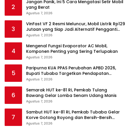
Jangan Panik, Ini 5 Cara Mengatasi Setir Mobil
2
yang Berat
Agustus 7, 2026
VinFast VF 2 Resmi Meluncur, Mobil Listrik Rp129
3
Jutaan yang Siap Jadi Alternatif Pengganti
Motor
Agustus 7, 2026
Mengenal Fungsi Evaporator AC Mobil,
4
Komponen Penting yang Sering Terlupakan
Agustus 7, 2026
Paripurna KUA PPAS Perubahan APBD 2026,
5
Bupati Tubaba Targetkan Pendapatan
Daerah Rp820,3 Miliar
Agustus 7, 2026
Semarak HUT ke-81 RI, Pemkab Tulang
6
Bawang Gelar Lomba Senam Udang Manis
Agustus 7, 2026
Sambut HUT ke-81 RI, Pemkab Tubaba Gelar
7
Korve Gotong Royong dan Bersih-Bersih
Serentak
Agustus 7, 2026