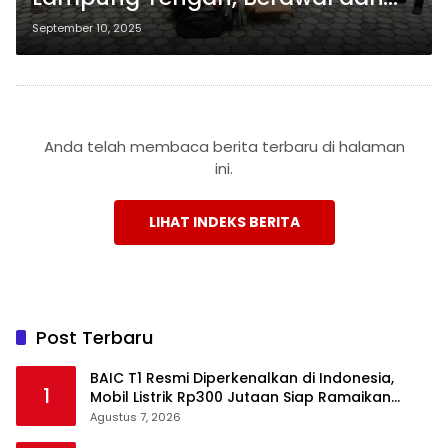
Penangkapan Buronan
September 10, 2025
Perempuan
Anda telah membaca berita terbaru di halaman
ini.
LIHAT INDEKS BERITA
Post Terbaru
BAIC T1 Resmi Diperkenalkan di Indonesia,
1
Mobil Listrik Rp300 Jutaan Siap Ramaikan
Pasar EV
Agustus 7, 2026