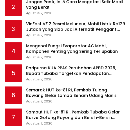
Jangan Panik, Ini 5 Cara Mengatasi Setir Mobil
2
yang Berat
Agustus 7, 2026
VinFast VF 2 Resmi Meluncur, Mobil Listrik Rp129
3
Jutaan yang Siap Jadi Alternatif Pengganti
Motor
Agustus 7, 2026
Mengenal Fungsi Evaporator AC Mobil,
4
Komponen Penting yang Sering Terlupakan
Agustus 7, 2026
Paripurna KUA PPAS Perubahan APBD 2026,
5
Bupati Tubaba Targetkan Pendapatan
Daerah Rp820,3 Miliar
Agustus 7, 2026
Semarak HUT ke-81 RI, Pemkab Tulang
6
Bawang Gelar Lomba Senam Udang Manis
Agustus 7, 2026
Sambut HUT ke-81 RI, Pemkab Tubaba Gelar
7
Korve Gotong Royong dan Bersih-Bersih
Serentak
Agustus 7, 2026