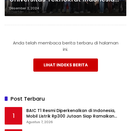
Dibekali Pelatihan Kepemimpinan
Desember 3, 2024
Anda telah membaca berita terbaru di halaman
ini.
LIHAT INDEKS BERITA
Post Terbaru
BAIC T1 Resmi Diperkenalkan di Indonesia,
1
Mobil Listrik Rp300 Jutaan Siap Ramaikan
Pasar EV
Agustus 7, 2026