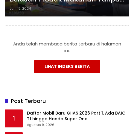
Sertifikat Halal saat Sidak Jelang
Juni 15, 2024
Iduladha di Retail Swalayan
Anda telah membaca berita terbaru di halaman
ini.
LIHAT INDEKS BERITA
Post Terbaru
Daftar Mobil Baru GIIAS 2026 Part 1, Ada BAIC
1
T1 hingga Honda Super One
Agustus 9, 2026