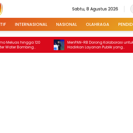
Sabtu, 8 Agustus 2026
TIF
INTERNASIONAL
NASIONAL
OLAHRAGA
PENDID
s hingga 120
MenPAN-RB Dorong Kolaborasi untuk
er Bombing
Hadirkan Layanan Publik yang
Terintegrasi dan Inklusif