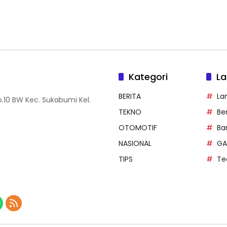
Kategori
La
BERITA
La
.10 BW Kec. Sukabumi Kel.
TEKNO
Be
OTOMOTIF
Ba
NASIONAL
GA
TIPS
Te