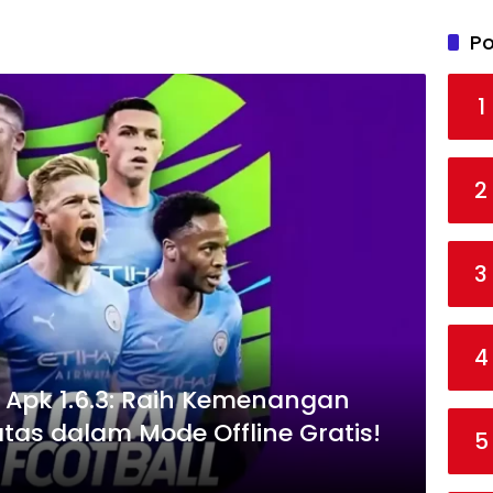
Po
1
2
3
4
d Apk 1.6.3: Raih Kemenangan
as dalam Mode Offline Gratis!
5