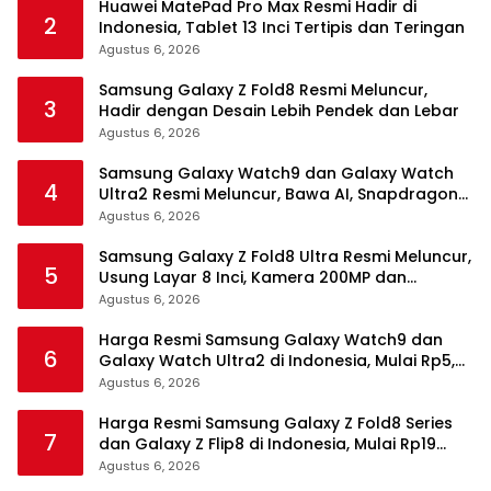
Huawei MatePad Pro Max Resmi Hadir di
2
Indonesia, Tablet 13 Inci Tertipis dan Teringan
Agustus 6, 2026
Samsung Galaxy Z Fold8 Resmi Meluncur,
3
Hadir dengan Desain Lebih Pendek dan Lebar
Agustus 6, 2026
Samsung Galaxy Watch9 dan Galaxy Watch
4
Ultra2 Resmi Meluncur, Bawa AI, Snapdragon
Wear Elite, dan Fitur Kesehatan Baru
Agustus 6, 2026
Samsung Galaxy Z Fold8 Ultra Resmi Meluncur,
5
Usung Layar 8 Inci, Kamera 200MP dan
Snapdragon 8 Elite Gen 5
Agustus 6, 2026
Harga Resmi Samsung Galaxy Watch9 dan
6
Galaxy Watch Ultra2 di Indonesia, Mulai Rp5,9
Jutaan
Agustus 6, 2026
Harga Resmi Samsung Galaxy Z Fold8 Series
7
dan Galaxy Z Flip8 di Indonesia, Mulai Rp19
Jutaan
Agustus 6, 2026