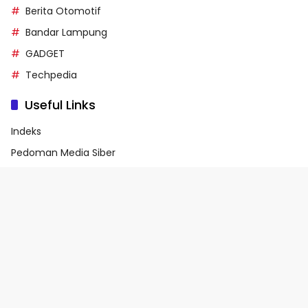
Berita Otomotif
Bandar Lampung
GADGET
Techpedia
Useful Links
Indeks
Pedoman Media Siber
Privacy Policy
Terms of Service
© 2026 - Media90.id | Powered by danar.id