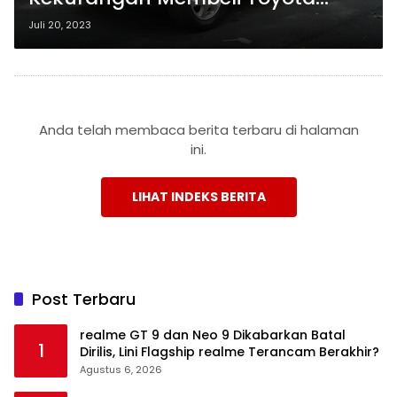
Kijang Kapsul Bekas: Terungkap
Juli 20, 2023
Rahasia Tak Terduga
Anda telah membaca berita terbaru di halaman
ini.
LIHAT INDEKS BERITA
Post Terbaru
realme GT 9 dan Neo 9 Dikabarkan Batal
1
Dirilis, Lini Flagship realme Terancam Berakhir?
Agustus 6, 2026