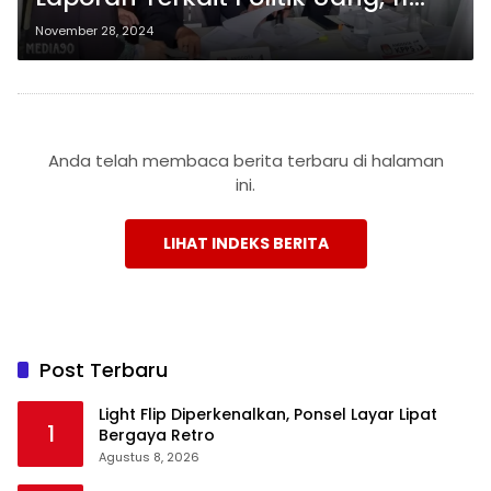
Kabupaten Kemungkinan Terjadi
November 28, 2024
Pilihan Ulang
Anda telah membaca berita terbaru di halaman
ini.
LIHAT INDEKS BERITA
Post Terbaru
Light Flip Diperkenalkan, Ponsel Layar Lipat
1
Bergaya Retro
Agustus 8, 2026