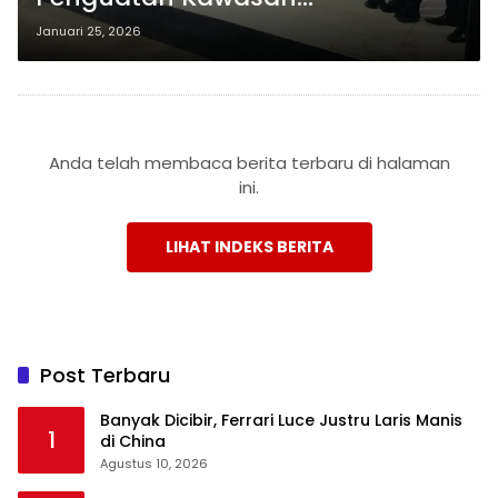
Transmigrasi Mesuji sebagai
Januari 25, 2026
Pusat Pertanian Modern
Anda telah membaca berita terbaru di halaman
ini.
LIHAT INDEKS BERITA
Post Terbaru
Banyak Dicibir, Ferrari Luce Justru Laris Manis
1
di China
Agustus 10, 2026