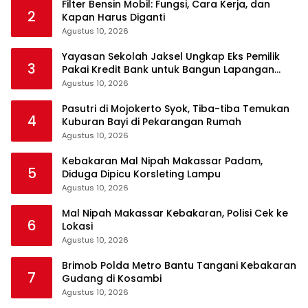
Filter Bensin Mobil: Fungsi, Cara Kerja, dan
2
Kapan Harus Diganti
Agustus 10, 2026
Yayasan Sekolah Jaksel Ungkap Eks Pemilik
3
Pakai Kredit Bank untuk Bangun Lapangan
Padel
Agustus 10, 2026
Pasutri di Mojokerto Syok, Tiba-tiba Temukan
4
Kuburan Bayi di Pekarangan Rumah
Agustus 10, 2026
Kebakaran Mal Nipah Makassar Padam,
5
Diduga Dipicu Korsleting Lampu
Agustus 10, 2026
Mal Nipah Makassar Kebakaran, Polisi Cek ke
6
Lokasi
Agustus 10, 2026
Brimob Polda Metro Bantu Tangani Kebakaran
7
Gudang di Kosambi
Agustus 10, 2026