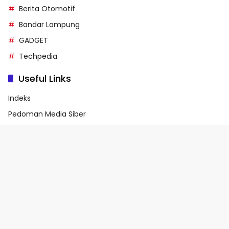
Berita Otomotif
Bandar Lampung
GADGET
Techpedia
Useful Links
Indeks
Pedoman Media Siber
Privacy Policy
Terms of Service
© 2026 - Media90.id | Powered by danar.id