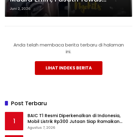
Tertimpa Truk Pengangkut Mi
Juni 2, 2026
Instan
Anda telah membaca berita terbaru di halaman
ini.
LIHAT INDEKS BERITA
Post Terbaru
BAIC T1 Resmi Diperkenalkan di Indonesia,
1
Mobil Listrik Rp300 Jutaan Siap Ramaikan
Pasar EV
Agustus 7, 2026