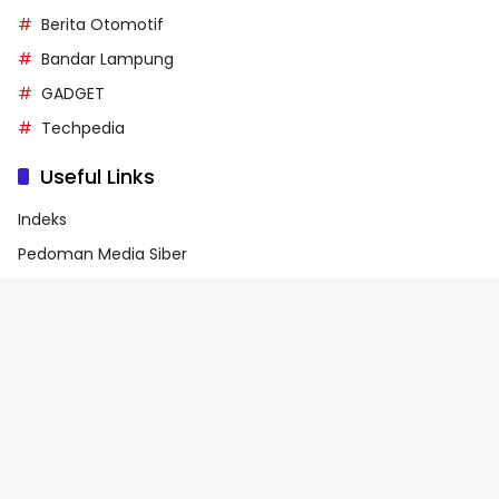
Berita Otomotif
Bandar Lampung
GADGET
Techpedia
Useful Links
Indeks
Pedoman Media Siber
Privacy Policy
Terms of Service
© 2026 - Media90.id | Powered by danar.id