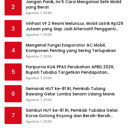
Jangan Panik, Ini 5 Cara Mengatasi Setir Mobil
2
yang Berat
Agustus 7, 2026
VinFast VF 2 Resmi Meluncur, Mobil Listrik Rp129
3
Jutaan yang Siap Jadi Alternatif Pengganti
Motor
Agustus 7, 2026
Mengenal Fungsi Evaporator AC Mobil,
4
Komponen Penting yang Sering Terlupakan
Agustus 7, 2026
Paripurna KUA PPAS Perubahan APBD 2026,
5
Bupati Tubaba Targetkan Pendapatan
Daerah Rp820,3 Miliar
Agustus 7, 2026
Semarak HUT ke-81 RI, Pemkab Tulang
6
Bawang Gelar Lomba Senam Udang Manis
Agustus 7, 2026
Sambut HUT ke-81 RI, Pemkab Tubaba Gelar
7
Korve Gotong Royong dan Bersih-Bersih
Serentak
Agustus 7, 2026