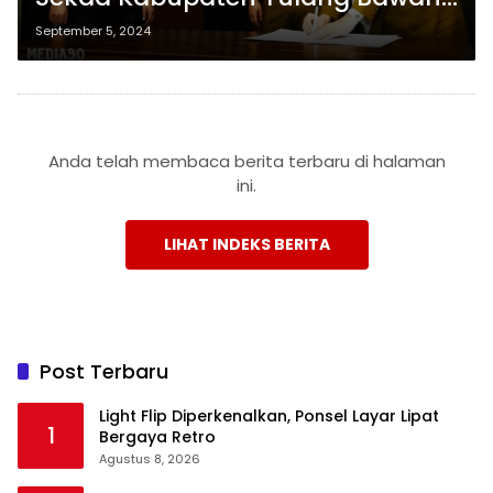
Barat Menggantikan Novriwan
September 5, 2024
Jaya yang Maju Pilkada
Anda telah membaca berita terbaru di halaman
ini.
LIHAT INDEKS BERITA
Post Terbaru
Light Flip Diperkenalkan, Ponsel Layar Lipat
1
Bergaya Retro
Agustus 8, 2026