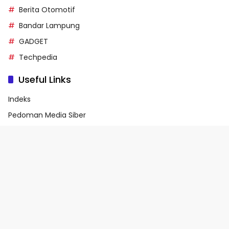
Berita Otomotif
Bandar Lampung
GADGET
Techpedia
Useful Links
Indeks
Pedoman Media Siber
Privacy Policy
Terms of Service
© 2026 - Media90.id | Powered by danar.id