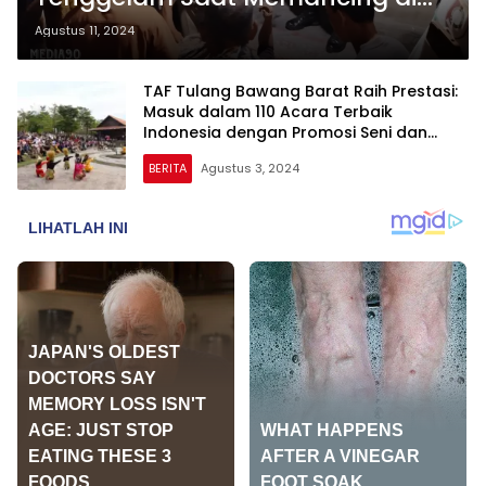
Bendungan Perkebunan Tulang
Agustus 11, 2024
Bawang Barat
TAF Tulang Bawang Barat Raih Prestasi:
Masuk dalam 110 Acara Terbaik
Indonesia dengan Promosi Seni dan
Budaya
BERITA
Agustus 3, 2024