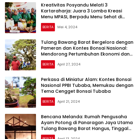
Kreativitas Posyandu Melati 3
Kartaraharja: Juara 3 Lomba Kreasi
Menu MPASI, Berpadu Menu Sehat di
Tulang Bawang Barat
BERITA
Mei 4, 2024
Tulang Bawang Barat Bergelora dengan
Pameran dan Kontes Bonsai Nasional:
Mendorong Pertumbuhan Ekonomi dan
Memperkenalkan Kecantikan Alam
BERITA
April 27, 2024
Perkasa di Miniatur Alam: Kontes Bonsai
Nasional PPBI Tubaba, Memukau dengan
Tema Cengget Bonsai Tubaba
BERITA
April 21, 2024
Bencana Melanda: Rumah Pengusaha
Ayam Potong di Panaragan Jaya Utama
Tulang Bawang Barat Hangus, Tinggal
Hanya Kenangan Terpatri dalam
BERITA
April 13, 2024