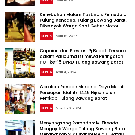
Serpihan
Kehebohan Malam Takbiran: Pemuda di
Pulung Kencana, Tulang Bawang Barat,
Dikeroyok Warga Saat Geber Motor
Knalpot Bronk
BERITA
April 12, 2024
Capaian dan Prestasi Pj Bupati Tersorot
dalam Paripurna Istimewa Peringatan
HUT ke-15 DPRD Tulang Bawang Barat
BERITA
April 4, 2024
Gerakan Pangan Murah di Daya Murni:
Persiapan Idulfitri 1445 Hijriah oleh
Pemkab Tulang Bawang Barat
BERITA
Maret 29, 2024
Menyongsong Ramadan: M. Firsada
Mengajak Warga Tulang Bawang Barat
Merapatkan Silaturahmi Melalui Safari