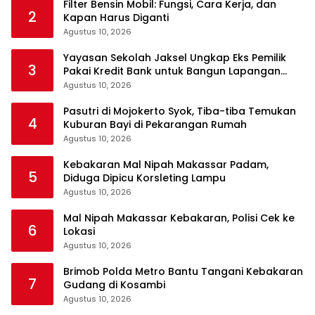
Filter Bensin Mobil: Fungsi, Cara Kerja, dan
2
Kapan Harus Diganti
Agustus 10, 2026
Yayasan Sekolah Jaksel Ungkap Eks Pemilik
3
Pakai Kredit Bank untuk Bangun Lapangan
Padel
Agustus 10, 2026
Pasutri di Mojokerto Syok, Tiba-tiba Temukan
4
Kuburan Bayi di Pekarangan Rumah
Agustus 10, 2026
Kebakaran Mal Nipah Makassar Padam,
5
Diduga Dipicu Korsleting Lampu
Agustus 10, 2026
Mal Nipah Makassar Kebakaran, Polisi Cek ke
6
Lokasi
Agustus 10, 2026
Brimob Polda Metro Bantu Tangani Kebakaran
7
Gudang di Kosambi
Agustus 10, 2026