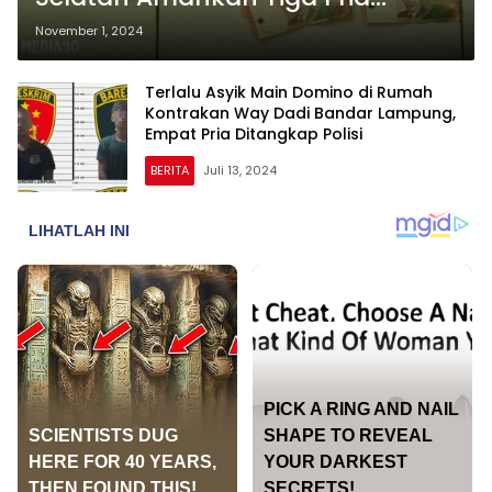
dalam Penggerebekan Taruhan
November 1, 2024
Dadu di Karang Anyar
Terlalu Asyik Main Domino di Rumah
Kontrakan Way Dadi Bandar Lampung,
Empat Pria Ditangkap Polisi
BERITA
Juli 13, 2024