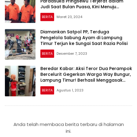
Pardasuka Pringsewu Terjerat dalam
Judi Saat Bulan Puasa, Kini Menuju
Lebaran di Penjara
BERITA
Maret 23, 2024
Diamankan Satpol PP, Terduga
Pengelola Sabung Ayam di Lampung
Timur Terjun ke Sungai Saat Razia Polisi
BERITA
Desember 7, 2023
Beredar Kabar: Aksi Teror Dua Perampok
Bercelurit Gegerkan Warga Way Bungur,
Lampung Timur! Berhasil Menggasak
Puluhan Gram Emas!
BERITA
Agustus 1, 2023
Anda telah membaca berita terbaru di halaman
ini.