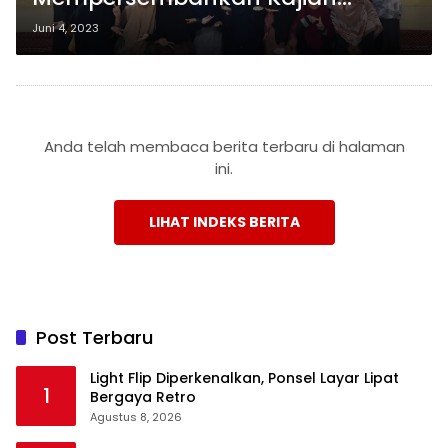
Terbaik ASEAN: UKMI Ar Rahman
Juni 4, 2023
PTS! Milah Smart Membagikan
Tips Sukses untuk Para
Mahasiswa
Anda telah membaca berita terbaru di halaman
ini.
LIHAT INDEKS BERITA
Post Terbaru
Light Flip Diperkenalkan, Ponsel Layar Lipat
1
Bergaya Retro
Agustus 8, 2026