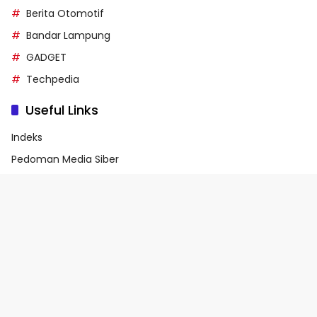
Berita Otomotif
Bandar Lampung
GADGET
Techpedia
Useful Links
Indeks
Pedoman Media Siber
Privacy Policy
Terms of Service
© 2026 - Media90.id | Powered by danar.id