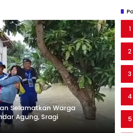
Po
1
2
3
4
tan Selamatkan Warga
ndar Agung, Sragi
5