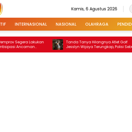
Kamis, 6 Agustus 2026
TIF
INTERNASIONAL
NASIONAL
OLAHRAGA
PENDID
Segera Lakukan
Tanda Tanya Hilangnya Atlet Golf
i Ancaman
Jesslyn Wijaya Terungkap, Polisi Sebut
Dibawa Orang Suruhan Ibunya