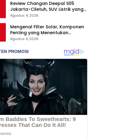
Review Changan Deepal S05
Jakarta–Ciletuh, SUV Listrik yang
Nyaman dan Fun to Drive
Agustus 4, 2026
Mengenal Filter Solar, Komponen
Penting yang Menentukan
Keawetan Mesin Diesel
Agustus 4, 2026