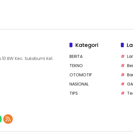
Kategori
La
BERITA
La
.10 BW Kec. Sukabumi Kel.
TEKNO
Be
OTOMOTIF
Ba
NASIONAL
GA
TIPS
Te