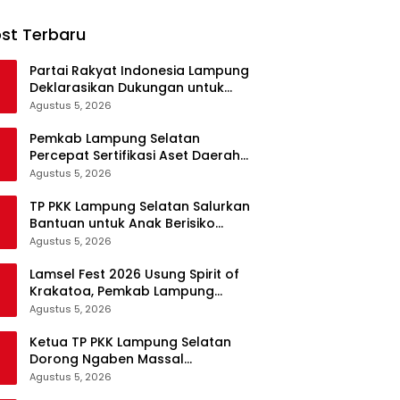
st Terbaru
Partai Rakyat Indonesia Lampung
Deklarasikan Dukungan untuk
Prabowo di Pilpres 2029
Agustus 5, 2026
Pemkab Lampung Selatan
Percepat Sertifikasi Aset Daerah
Lewat Sinergi dengan Kantor
Agustus 5, 2026
Pertanahan
TP PKK Lampung Selatan Salurkan
Bantuan untuk Anak Berisiko
Stunting di Sidomulyo
Agustus 5, 2026
Lamsel Fest 2026 Usung Spirit of
Krakatoa, Pemkab Lampung
Selatan Siapkan Festival Lebih
Agustus 5, 2026
Spektakuler
Ketua TP PKK Lampung Selatan
Dorong Ngaben Massal
Balinuraga Jadi Ikon Wisata
Agustus 5, 2026
Budaya