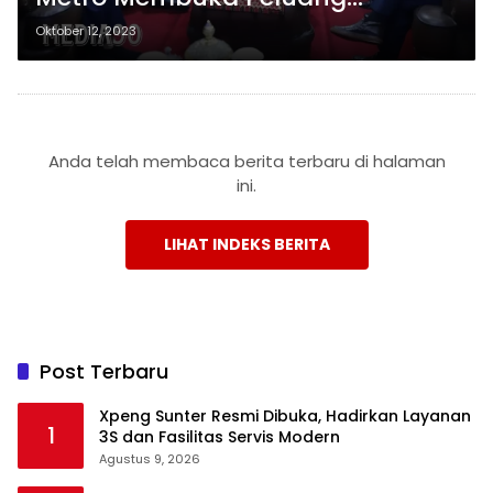
Kerjasama untuk Mendirikan
Oktober 12, 2023
Fakultas Kedokteran Bersama
Unila
Anda telah membaca berita terbaru di halaman
ini.
LIHAT INDEKS BERITA
Post Terbaru
Xpeng Sunter Resmi Dibuka, Hadirkan Layanan
1
3S dan Fasilitas Servis Modern
Agustus 9, 2026