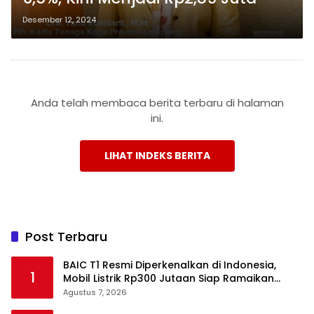
Desember 12, 2024
Anda telah membaca berita terbaru di halaman
ini.
LIHAT INDEKS BERITA
Post Terbaru
BAIC T1 Resmi Diperkenalkan di Indonesia,
1
Mobil Listrik Rp300 Jutaan Siap Ramaikan
Pasar EV
Agustus 7, 2026