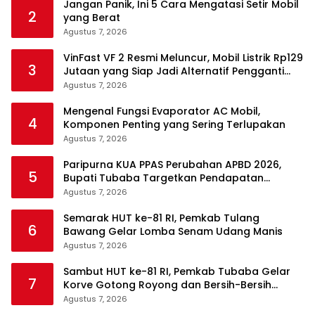
Jangan Panik, Ini 5 Cara Mengatasi Setir Mobil
2
yang Berat
Agustus 7, 2026
VinFast VF 2 Resmi Meluncur, Mobil Listrik Rp129
3
Jutaan yang Siap Jadi Alternatif Pengganti
Motor
Agustus 7, 2026
Mengenal Fungsi Evaporator AC Mobil,
4
Komponen Penting yang Sering Terlupakan
Agustus 7, 2026
Paripurna KUA PPAS Perubahan APBD 2026,
5
Bupati Tubaba Targetkan Pendapatan
Daerah Rp820,3 Miliar
Agustus 7, 2026
Semarak HUT ke-81 RI, Pemkab Tulang
6
Bawang Gelar Lomba Senam Udang Manis
Agustus 7, 2026
Sambut HUT ke-81 RI, Pemkab Tubaba Gelar
7
Korve Gotong Royong dan Bersih-Bersih
Serentak
Agustus 7, 2026