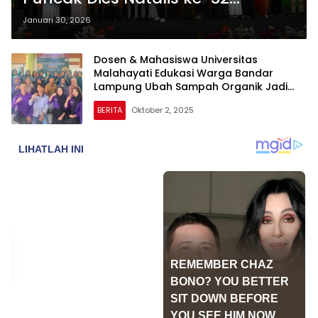
Universitas Malahayati
Januari 30, 2026
Dosen & Mahasiswa Universitas
Malahayati Edukasi Warga Bandar
Lampung Ubah Sampah Organik Jadi
Sabun Ramah Lingkungan
BERITA
Oktober 2, 2025