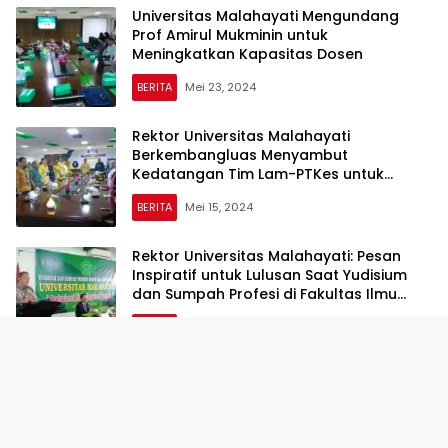
Universitas Malahayati Mengundang
Prof Amirul Mukminin untuk
Meningkatkan Kapasitas Dosen
BERITA
Mei 23, 2024
Rektor Universitas Malahayati
Berkembangluas Menyambut
Kedatangan Tim Lam-PTKes untuk
Asesmen Prodi Farmasi
BERITA
Mei 15, 2024
Rektor Universitas Malahayati: Pesan
Inspiratif untuk Lulusan Saat Yudisium
dan Sumpah Profesi di Fakultas Ilmu
Kesehatan
BERITA
Mei 4, 2024
Rektor Universitas Malahayati Bandar
Lampung Bergabung dalam Acara Halal
Bil Halal dengan Gubernur Lampung
BERITA
Mei 1, 2024