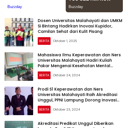
Dosen Universitas Malahayati dan UMKM
Si Bintang Hadirkan Inovasi Kupidor,
Camilan Sehat dari Kulit Pisang
BERITA
Oktober 1, 2025
Mahasiswa Ilmu Keperawatan dan Ners
Universitas Malahayati Hadiri Kuliah
Pakar Mengenai Kesehatan Mental
Remaja
BERITA
Oktober 24, 2024
Prodi S1 Keperawatan dan Ners
Universitas Malahayati Raih Akreditasi
Unggul, PPNI Lampung Dorong Inovasi
Berkelanjutan untuk Kemajuan Dunia
BERITA
Oktober 23, 2024
Kesehatan
Akreditasi Predikat Unggul Diberikan