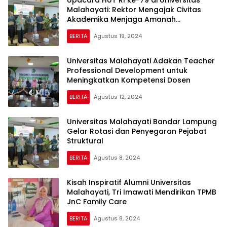
Upacara HUT RI ke-79 di Universitas
Malahayati: Rektor Mengajak Civitas
Akademika Menjaga Amanah
Kemerdekaan
BERITA
Agustus 19, 2024
Universitas Malahayati Adakan Teacher
Professional Development untuk
Meningkatkan Kompetensi Dosen
BERITA
Agustus 12, 2024
Universitas Malahayati Bandar Lampung
Gelar Rotasi dan Penyegaran Pejabat
Struktural
BERITA
Agustus 8, 2024
Kisah Inspiratif Alumni Universitas
Malahayati, Tri Imawati Mendirikan TPMB
JnC Family Care
BERITA
Agustus 8, 2024