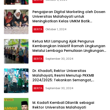
Kemdikbudristek
Pengajaran Digital Marketing oleh Dosen
Universitas Malahayati untuk
Meningkatkan Kelas UMKM Batik
Lampung
BERITA
Oktober 1, 2024
Ketua MUI Lampung Ajak Pengurus
Kembangkan Inisiatif Ramah Lingkungan
Melalui Lembaga Pemuliaan Lingkungan
Hidup dan Sumber Daya Alam
BERITA
September 30, 2024
Dr. Khadafi, Rektor Universitas
Malahayati, Resmi Menutup PKKMB
2024/2025: Tekankan Semangat,
Integritas, dan Disiplin
BERITA
September 30, 2024
M. Kadafi Kembali Dilantik sebagai
Rektor Universitas Malahayati