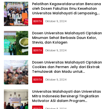
Pelatihan Kegawatdaruratan Bencana
oleh Dosen Fakultas Ilmu Kesehatan
Universitas Malahayati di Lempasing,
Pesawaran
BERITA
Oktober 9, 2024
Dosen Universitas Malahayati Ciptakan
Minuman Sehat Berbasis Daun Kelor,
Stevia, dan Kolagen
BERITA
Oktober 9, 2024
Dosen Universitas Malahayati Ciptakan
Cookies dan Permen Jelly dari Ekstrak
Temulawak dan Madu untuk
Meningkatkan Nafsu Makan Anak
BERITA
Oktober 9, 2024
Universitas Malahayati dan Universitas
Mitra Indonesia Bersinergi Tingkatkan
Motivator ASI dalam Program
Pengabdian Masyarakat
BERITA
Oktober 8, 2024