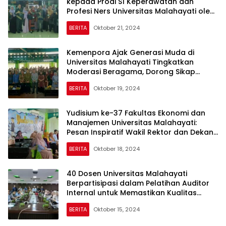
kepada Prodi S1 Keperawatan dan
Profesi Ners Universitas Malahayati oleh
LAM-PTKes
BERITA
Oktober 21, 2024
Kemenpora Ajak Generasi Muda di
Universitas Malahayati Tingkatkan
Moderasi Beragama, Dorong Sikap
Inklusif dan Kolaboratif
BERITA
Oktober 19, 2024
Yudisium ke-37 Fakultas Ekonomi dan
Manajemen Universitas Malahayati:
Pesan Inspiratif Wakil Rektor dan Dekan
untuk 51 Lulusan
BERITA
Oktober 18, 2024
40 Dosen Universitas Malahayati
Berpartisipasi dalam Pelatihan Auditor
Internal untuk Memastikan Kualitas
Kampus
BERITA
Oktober 15, 2024