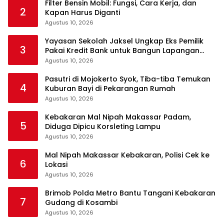
Filter Bensin Mobil: Fungsi, Cara Kerja, dan
2
Kapan Harus Diganti
Agustus 10, 2026
Yayasan Sekolah Jaksel Ungkap Eks Pemilik
3
Pakai Kredit Bank untuk Bangun Lapangan
Padel
Agustus 10, 2026
Pasutri di Mojokerto Syok, Tiba-tiba Temukan
4
Kuburan Bayi di Pekarangan Rumah
Agustus 10, 2026
Kebakaran Mal Nipah Makassar Padam,
5
Diduga Dipicu Korsleting Lampu
Agustus 10, 2026
Mal Nipah Makassar Kebakaran, Polisi Cek ke
6
Lokasi
Agustus 10, 2026
Brimob Polda Metro Bantu Tangani Kebakaran
7
Gudang di Kosambi
Agustus 10, 2026