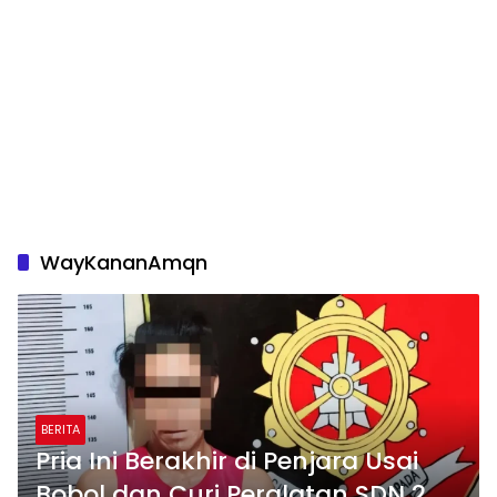
WayKananAmqn
BERITA
Pria Ini Berakhir di Penjara Usai
Bobol dan Curi Peralatan SDN 2