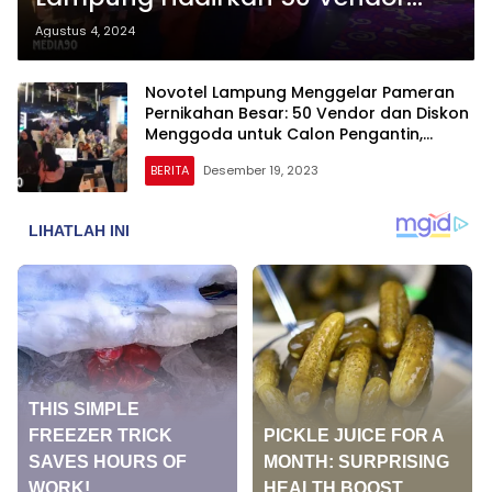
dan Diskon Menarik di Wedding
Agustus 4, 2024
Market 2024
Novotel Lampung Menggelar Pameran
Pernikahan Besar: 50 Vendor dan Diskon
Menggoda untuk Calon Pengantin,
Penawaran Spesial Berlangsung Sampai
BERITA
Desember 19, 2023
Tahun 2024!