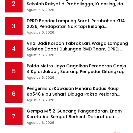
2
Sekolah Rakyat di Probolinggo, Kuansing, dan
Polewali Mandar
Agustus 6, 2026
DPRD Bandar Lampung Soroti Perubahan KUA
3
2026, Pendapatan Naik tapi Belanja
Pembangunan Dipangkas
Agustus 6, 2026
Viral Jadi Korban Tabrak Lari, Warga Lampung
4
Selatan Dapat Dukungan RMD Team, DPRD,
dan Influencer
Agustus 6, 2026
Polda Metro Jaya Gagalkan Peredaran Ganja
5
4 Kg di Jakbar, Seorang Pengedar Ditangkap
Agustus 6, 2026
Pengemis di Kawasan Menara Kudus Raup
6
Rp540 Ribu Sehari, Diduga Paksa Peziarah
hingga Tarik Baju
Agustus 6, 2026
Gempa M 5,2 Guncang Pangandaran, Enam
7
Kereta Api Sempat Berhenti Darurat demi
Keselamatan
Agustus 6, 2026